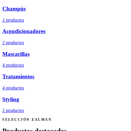
Champús
2
producto
s
Acondicionadores
2
producto
s
Mascarillas
4
producto
s
Tratamientos
4
producto
s
Styling
2
producto
s
SELECCIÓN ZALMAN