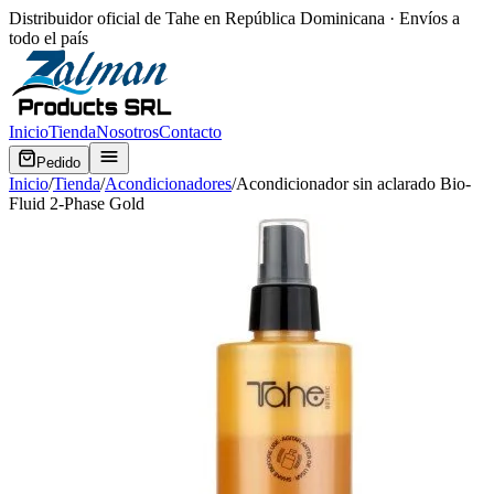
Distribuidor oficial de Tahe en República Dominicana · Envíos a
todo el país
Inicio
Tienda
Nosotros
Contacto
Pedido
Inicio
/
Tienda
/
Acondicionadores
/
Acondicionador sin aclarado Bio-
Fluid 2-Phase Gold